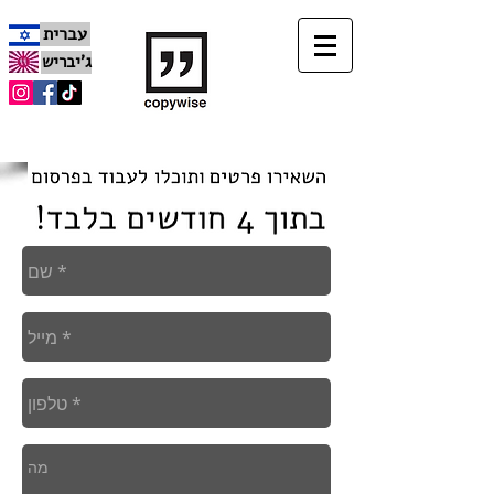
עברית
ג'יבריש